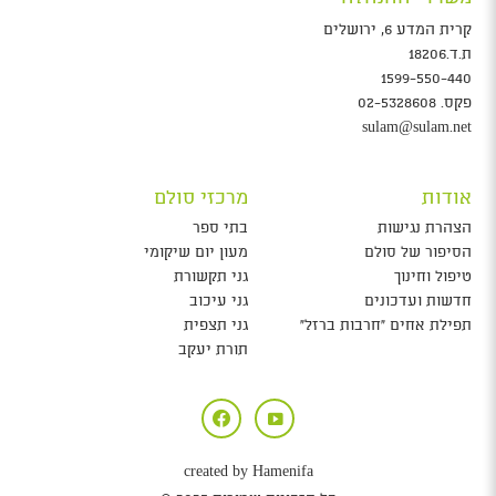
קרית המדע 6, ירושלים
ת.ד.18206
1599-550-440
פקס.
02-5328608
sulam@sulam.net
אודות
מרכזי סולם
הצהרת נגישות
בתי ספר
הסיפור של סולם
מעון יום שיקומי
טיפול וחינוך
גני תקשורת
חדשות ועדכונים
גני עיכוב
תפילת אחים ״חרבות ברזל״
גני תצפית
תורת יעקב
created by Hamenifa