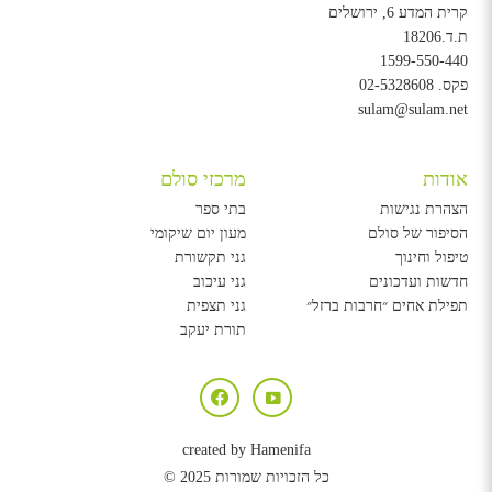
קרית המדע 6, ירושלים
ת.ד.18206
1599-550-440
פקס.
02-5328608
sulam@sulam.net
אודות
מרכזי סולם
הצהרת נגישות
בתי ספר
הסיפור של סולם
מעון יום שיקומי
טיפול וחינוך
גני תקשורת
חדשות ועדכונים
גני עיכוב
תפילת אחים ״חרבות ברזל״
גני תצפית
תורת יעקב
created by Hamenifa
כל הזכויות שמורות 2025 ©