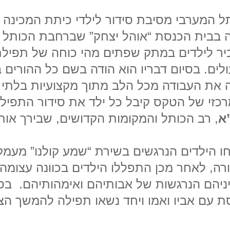
 המערבי מסיבת סידור לילדי כיתת המכינה ש
ה בבית הכנסת “אוהל יצחק” שברחבת הכותל
 לילדים במתק שפתים מהי כוחה של תפילתם
ים. בסיום דבריו הוא הודה בשם כל ההורים 
שה את העבודה מכל הלב מתוך מקצועיות בלת
זי של הטקס קיבל כל ילד את סידור התפילה
א
, רב הכותל והמקומות הקדושים, שבירך אותו
ו הילדים הנרגשים בשירת “שמע קולנו” מעמק
ה, לאחר מכן התפללו הילדים בכוונה עצומה
ניהם הנרגשות של אבותיהם ואימהותיהם. בסי
ת עם אביו ואמו ויחד נשאו תפילה להמשך הצ