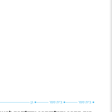
● בית ספר
● בית ספר
● גן