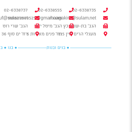
02-6338737
02-6338555
02-6338735
uf@sulam.net
m0527678525@gmail.com
maagakim@sulam.net
הגב' בת-שבע כץ
הגב' מיטל יזדי
הגב' שרי רוט
מעגלי הרים לוין 115
רח' פנים מאירות 5
רח' ים סוף 36
● בנים ובנות
● בנות
● בנ